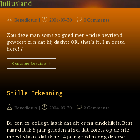
Juliusland
Skip
Dooien
to
content
Post
Post
Post
Benedictus
2004-09-30
0 Comments
author:
published:
comments:
Zou deze man soms zo goed met André bevriend
geweest zijn dat hij dacht: OK, that's it, I'm outta
here! ?
Dooien
Continue Reading
Stille Erkenning
Post
Post
Post
Benedictus
2004-09-30
2 Comments
author:
published:
comments:
Bij een ex-collega las ik dat dit er nu eindelijk is. Best
raar dat ik 5 jaar geleden al zei dat zoiets op de site
moest staan, dat ik het 4 jaar geleden nog diverse