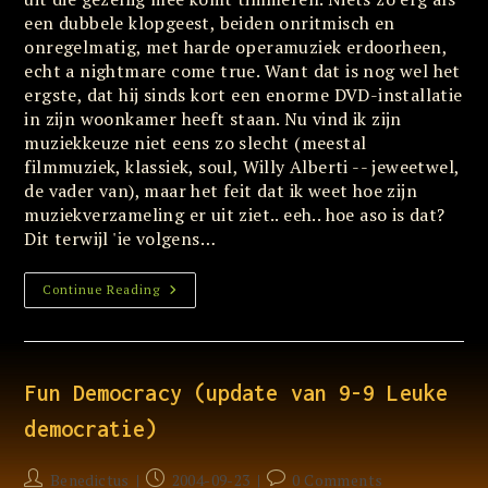
een dubbele klopgeest, beiden onritmisch en
onregelmatig, met harde operamuziek erdoorheen,
echt a nightmare come true. Want dat is nog wel het
ergste, dat hij sinds kort een enorme DVD-installatie
in zijn woonkamer heeft staan. Nu vind ik zijn
muziekkeuze niet eens zo slecht (meestal
filmmuziek, klassiek, soul, Willy Alberti -- jeweetwel,
de vader van), maar het feit dat ik weet hoe zijn
muziekverzameling er uit ziet.. eeh.. hoe aso is dat?
Dit terwijl 'ie volgens…
Getikte
Continue Reading
Buren
Fun Democracy (update van 9-9 Leuke
democratie)
Post
Post
Post
Benedictus
2004-09-23
0 Comments