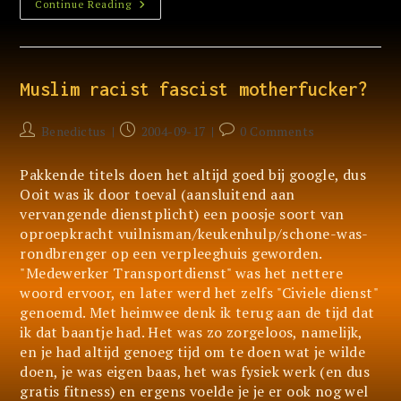
Wat
Continue Reading
Is
Disco
Dance
Muziek?
Muslim racist fascist motherfucker?
Post
Post
Post
Benedictus
2004-09-17
0 Comments
author:
published:
comments:
Pakkende titels doen het altijd goed bij google, dus
Ooit was ik door toeval (aansluitend aan
vervangende dienstplicht) een poosje soort van
oproepkracht vuilnisman/keukenhulp/schone-was-
rondbrenger op een verpleeghuis geworden.
"Medewerker Transportdienst" was het nettere
woord ervoor, en later werd het zelfs "Civiele dienst"
genoemd. Met heimwee denk ik terug aan de tijd dat
ik dat baantje had. Het was zo zorgeloos, namelijk,
en je had altijd genoeg tijd om te doen wat je wilde
doen, je was eigen baas, het was fysiek werk (en dus
gratis fitness) en ergens voelde je je er ook nog wel