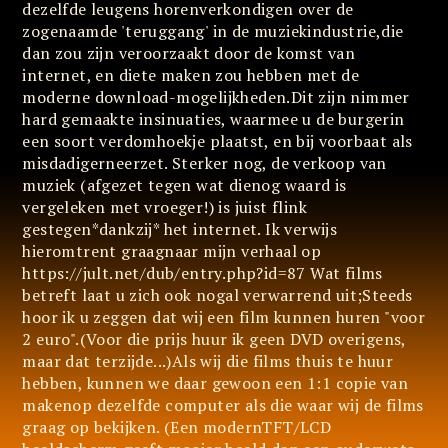
dezelfde leugens horenverkondigen over de
zogenaamde 'teruggang' in de muziekindustrie,die
dan zou zijn veroorzaakt door de komst van
internet, en diete maken zou hebben met de
moderne download-mogelijkheden.Dit zijn nimmer
hard gemaakte insinuaties, waarmee u de burgerin
een soort verdomhoekje plaatst, en bij voorbaat als
misdadigerneerzet. Sterker nog, de verkoop van
muziek (afgezet tegen wat dienog waard is
vergeleken met vroeger!) is juist flink
gestegen*dankzij* het internet. Ik verwijs
hieromtrent graagnaar mijn verhaal op
https://jult.net/dub/entry.php?id=87 Wat films
betreft laat u zich ook nogal verwarrend uit;Steeds
hoor ik u zeggen dat wij een film kunnen huren "voor
2 euro".(Voor die prijs huur ik geen DVD overigens,
maar dat terzijde...)Als wij die films thuis te huur
hebben, kunnen we daar gewoon een 1:1 copie van
makenop dezelfde computer als die waar wij de films
graag op bekijken. (Een modernTFT/LCD