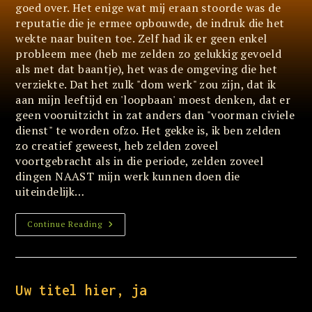
goed over. Het enige wat mij eraan stoorde was de
reputatie die je ermee opbouwde, de indruk die het
wekte naar buiten toe. Zelf had ik er geen enkel
probleem mee (heb me zelden zo gelukkig gevoeld
als met dat baantje), het was de omgeving die het
verziekte. Dat het zulk "dom werk" zou zijn, dat ik
aan mijn leeftijd en 'loopbaan' moest denken, dat er
geen vooruitzicht in zat anders dan "voorman civiele
dienst" te worden ofzo. Het gekke is, ik ben zelden
zo creatief geweest, heb zelden zoveel
voortgebracht als in die periode, zelden zoveel
dingen NAAST mijn werk kunnen doen die
uiteindelijk…
Muslim
Continue Reading
Racist
Fascist
Motherfucker?
Uw titel hier, ja