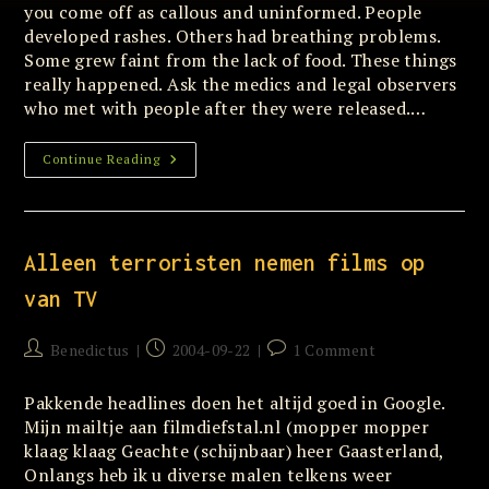
you come off as callous and uninformed. People
developed rashes. Others had breathing problems.
Some grew faint from the lack of food. These things
really happened. Ask the medics and legal observers
who met with people after they were released.…
Fun
Continue Reading
Democracy
(update
Van
9-
9
Leuke
Alleen terroristen nemen films op
Democratie)
van TV
Post
Post
Post
Benedictus
2004-09-22
1 Comment
author:
published:
comments:
Pakkende headlines doen het altijd goed in Google.
Mijn mailtje aan filmdiefstal.nl (mopper mopper
klaag klaag Geachte (schijnbaar) heer Gaasterland,
Onlangs heb ik u diverse malen telkens weer