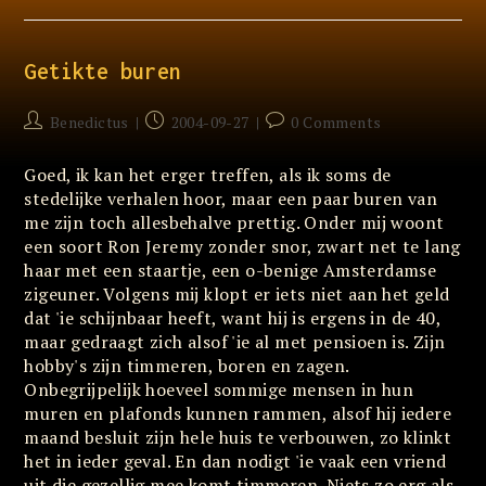
Meer
Getikte buren
Post
Post
Post
Benedictus
2004-09-27
0 Comments
author:
published:
comments:
Goed, ik kan het erger treffen, als ik soms de
stedelijke verhalen hoor, maar een paar buren van
me zijn toch allesbehalve prettig. Onder mij woont
een soort Ron Jeremy zonder snor, zwart net te lang
haar met een staartje, een o-benige Amsterdamse
zigeuner. Volgens mij klopt er iets niet aan het geld
dat 'ie schijnbaar heeft, want hij is ergens in de 40,
maar gedraagt zich alsof 'ie al met pensioen is. Zijn
hobby's zijn timmeren, boren en zagen.
Onbegrijpelijk hoeveel sommige mensen in hun
muren en plafonds kunnen rammen, alsof hij iedere
maand besluit zijn hele huis te verbouwen, zo klinkt
het in ieder geval. En dan nodigt 'ie vaak een vriend
uit die gezellig mee komt timmeren. Niets zo erg als