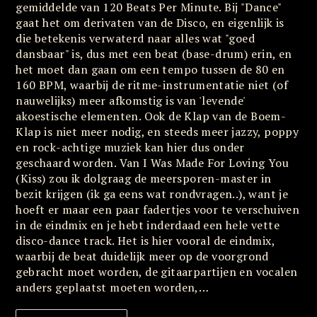
gemiddelde van 120 Beats Per Minute. Bij "Dance"
gaat het om derivaten van de Disco, en eigenlijk is
die betekenis verwaterd naar alles wat "goed
dansbaar" is, dus met een beat (base-drum) erin, en
het moet dan gaan om een tempo tussen de 80 en
160 BPM, waarbij de ritme-instrumentatie niet (of
nauwelijks) meer afkomstig is van 'levende'
akoestische elementen. Ook de Klap van de Boem-
Klap is niet meer nodig, en steeds meer jazzy, poppy
en rock-achtige muziek kan hier dus onder
geschaard worden. Van I Was Made For Loving You
(Kiss) zou ik dolgraag de meersporen-master in
bezit krijgen (ik ga eens wat rondvragen..), want je
hoeft er maar een paar fadertjes voor te verschuiven
in de eindmix en je hebt inderdaad een hele vette
disco-dance track. Het is hier vooral de eindmix,
waarbij de beat duidelijk meer op de voorgrond
gebracht moet worden, de gitaarpartijen en vocalen
anders geplaatst moeten worden,…