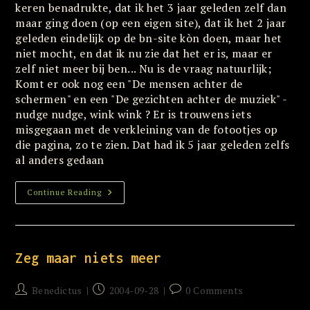
keren benadrukte, dat ik het 3 jaar geleden zelf dan
maar ging doen (op een eigen site), dat ik het 2 jaar
geleden eindelijk op de bn-site kòn doen, maar het
niet mocht, en dat ik nu zie dat het er is, maar er
zelf niet meer bij ben... Nu is de vraag natuurlijk;
Komt er ook nog een "De mensen achter de
schermen" en een "De gezichten achter de muziek" -
nudge nudge, wink wink ? Er is trouwens iets
misgegaan met de verkleining van de fotootjes op
die pagina, zo te zien. Dat had ik 5 jaar geleden zelfs
al anders gedaan
Stille
Continue Reading
Erkenning
Zeg maar niets meer
Post
Post
Post
Benedictus
2004-09-28
0 Comments
author:
published:
comments: