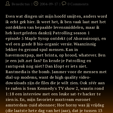
Post
Post
Post
Benedictus
2004-09-17
0 Comments
author:
published:
comments:
Even wat dingen uit mijn hoofd smijten, anders word
ik echt gek hier. Ik weet het, ik ben vaak laat met het
ontdekken van bepaalde levensmiddelen, maar ik
heb kortgeleden dankzij Patrolling season 1
episode 5 Maple Syrop ontdekt (of Ahornsiroop), en
wel een grade B bio-organic versie. Waanzinnig
lekker èn gezond spul mensen. Kan in
havermoutpap, met brinta, op brood, whatever. Ben
je een jult.net fan? En kende je Patrolling en
rantspeak nog niet? Dan klopt er iets niet.
Rantmedia is the bomb. Jammer voor de mensen met
dial-up modems, want de high quality video-
downloads zijn de files die je wilt zien. Ook zéér aan
te raden is Sean Kennedy's TV show 2, waarin rond
1:18 een interview met een leuke sat-tv hacker te
zien is. En, mijn favoriete mxstream euronet
amsterdam-zuid abonnee; Hoe horny was jij vrijdag
(die laatste hete dag van het jaar), dat je tussen 13