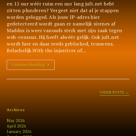
en 15 uur wéér ruim een uur lang jult.net hebt
zitten plunderen? Vergeet niet dat al je stappen
worden gelogged. Als jouw IP-adres hier
gedetecteerd wordt gaan er namelijk sirenes af
Maddox is weer vanouds sterk met zijn zaak tegen
web-censuur. Hij heeft alwéér gelijk. Ook jult.net
wordt hier en daar reeds geblocked, trouwens.
Belachelijk.With the injustices of…
Uw
Continue Reading
Titel
Hier,
Ja
OLDER POSTS
→
Archives
May 2026
April 2026
January 2026