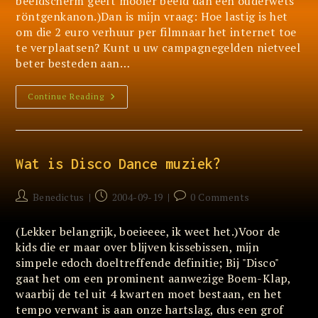
beeldscherm geeft mooier beeld dan een ouderwets
röntgenkanon.)Dan is mijn vraag: Hoe lastig is het
om die 2 euro verhuur per filmnaar het internet toe
te verplaatsen? Kunt u uw campagnegelden nietveel
beter besteden aan…
Alleen
Continue Reading
Terroristen
Nemen
Films
Op
Van
TV
Wat is Disco Dance muziek?
Post
Post
Post
Benedictus
2004-09-19
0 Comments
author:
published:
comments:
(Lekker belangrijk, boeieeee, ik weet het.)Voor de
kids die er maar over blijven kissebissen, mijn
simpele edoch doeltreffende definitie; Bij "Disco"
gaat het om een prominent aanwezige Boem-Klap,
waarbij de tel uit 4 kwarten moet bestaan, en het
tempo verwant is aan onze hartslag, dus een grof