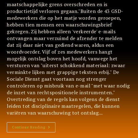
maatschappelijke grens overschreden en is
productietijd verloren gegaan."Buiten de 43 GSD-
medewerkers die op het matje worden geroepen,
hebben tien mensen een waarschuwingsbrief
gekregen. Zij hebben alleen 'verkeerde' e-mails
ontvangen maar verzuimd de afzender te melden
dat zij daar niet van gediend waren, aldus een
woordvoerder. Vijf of zes medewerkers hangt
mogelijk ontslag boven het hoofd, vanwege het
versturen van "uiterst schokkend materiaal: zwaar
verminkte lijken met grappige teksten erbij." De
Sociale Dienst gaat voortaan nog strenger
controleren op misbruik van e-mail "met waar nodig
de inzet van rechtspositionele instrumenten."
Overtreding van de regels kan volgens de dienst
leiden tot disciplinaire maatregelen, die kunnen
variëren van waarschuwing tot ontslag...
Vind
Continue Reading
Je
Het