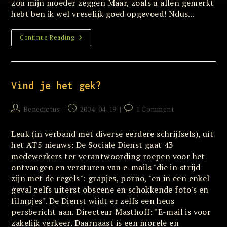
zou mijn moeder zeggen Maar, zoals u allen gemerkt
hebt ben ik wel vreselijk goed opgevoed! Ndus...
Moeders
Continue Reading
Vind je het gek?
Post
Post
Post
Benedictus
2004-04-19
1 Comment
author:
published:
comments:
Leuk (in verband met diverse eerdere schrijfsels), uit
het AT5 nieuws: De Sociale Dienst gaat 43
medewerkers ter verantwoording roepen voor het
ontvangen en versturen van e-mails "die in strijd
zijn met de regels": grapjes, porno, "en in een enkel
geval zelfs uiterst obscene en schokkende foto's en
filmpjes". De Dienst wijdt er zelfs een heus
persbericht aan. Directeur Masthoff: "E-mail is voor
zakelijk verkeer. Daarnaast is een morele en