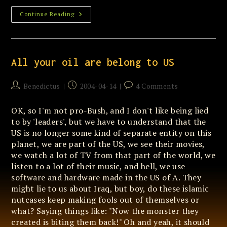
Gekken
Continue Reading
Aan
De
Macht
All your oil are belong to US
Post
Post
Post
Benedictus
2004-04-14
4 Comments
author:
published:
comments:
OK, so I'm not pro-Bush, and I don't like being lied
to by 'leaders', but we have to understand that the
US is no longer some kind of separate entity on this
planet, we are part of the US, we see their movies,
we watch a lot of TV from that part of the world, we
listen to a lot of their music, and hell, we use
software and hardware made in the US of A. They
might lie to us about Iraq, but boy, do these islamic
nutcases keep making fools out of themselves or
what? Saying things like: "Now the monster they
created is biting them back!" Oh and yeah, it should