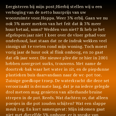
Eergisteren bij mijn post;Hierbij stellen wij u een
verhoging van de netto huurprijs van uw
woonruimte voor.Hoppa. Weer 3% erbij. Gaan we nu
ook 3% meer merken van het feit dat ik 3% meer
huur betaal, soms? Wedden van niet? Ik heb ze het
afgelopen jaar niet 1 keer over de vloer gehad voor
onderhoud, laat staan dat ze de indruk wekken veel
zinnigs uit te vreten rond mijn woning. Toch moest
vorig jaar de huur ook al flink omhoog, en zo gaat
dat elk jaar weer. Die nieuwe plee die ze hier in 2001
hebben neergezet sucks, trouwens. Met name de
doortrek-bak waar het water in zit, en de piepdunne
plastieken buis daarvandaan naar de wc-pot toe.
Zuinige goedkope troep. De waterkracht die deze set
veroorzaakt is dermate laag, dat je na iedere gelegde
drol meteen mag genieten van allerhande bruine
strepen in de pot. Reeds. Wat dachten ze, dat alleen
poesjes in die pot zouden schijten? Wat een slappe
meuk zeg. En kort samengevat: Mijn inkomen gaat
niet met diezelfde 3% omhoog, er is sprake van