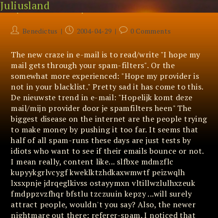
Juliusland
Skip
Spamfilter Hope
to
content
Post
Post
Post
Benedictus
2004-04-29
0 Comments
author:
published:
comments:
The new craze in e-mail is to read/write "I hope my
mail gets through your spam-filters". Or the
somewhat more experienced: "Hope my provider is
not in your blacklist." Pretty sad it has come to this.
De nieuwste trend in e-mail: "Hopelijk komt deze
mail/mijn provider door je spamfilters heen" The
biggest disease on the internet are the people trying
to make money by pushing it too far. It seems that
half of all spam-runs these days are just tests by
idiots who want to see if their emails bounce or not.
I mean really, content like... slfbxe mdmzflc
kupyykgrlvcygf kweklktzhdkaxwmwtf peizwqlh
lxsxpnje jdrqeglkivss ostayymxn vltillwzlulhxzeuk
fmdppzvzfhqr bfstlu tzczuuin kepzy ...will surely
attract people, wouldn't you say? Also, the newer
nightmare out there: referer-spam. I noticed that