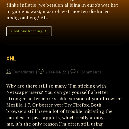
flinke inflatie (we betalen al bijna in euro's wat het
in guldens was), maar oh wat moeten die huren
nodig omhoog! Als…
De
Continue Reading
Woonmaatschappij
XML
Post
Post
Post
Benedictus
2004-04-22
0 Comments
author:
published:
comments:
Why are there still so many "I'm sticking with
Netscape" users? You can get yourself a better
stronger faster more stable version of your browser:
Mozilla 1.7. Or better yet: Try Firefox. Both
browsers still have a lot of trouble initiating the
simplest of java-applets, which really annoys
me, it's the only reason I'm often still using