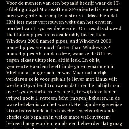
Voor de mensen van een bepaald bedrijf waar de IT-
afdeling nogal Microsoft en XP-oriented is, en waar
men weigerde naar mij te luisteren... Misschien dat
IBM iets meer vertrouwen wekt dan het ervaren
oordeel van 1 systeembeheerder:Our results showed
that Linux pipes are considerably faster than
Windows 2000 named pipes, and Windows 2000
named pipes are much faster than Windows XP
named pipes Ah, en dan deze, waar ze de Offices
tegen elkaar uitspelen, altijd leuk. En oh ja,
gemeente Haarlem heeft in de gaten waar men in
Vlieland al langer achter was. Maar natuurlijk
verklaren ze je voor gek als je liever met Linux wilt
werken.Opvallend trouwens dat men het altijd maar
over 'systeembeheerders' heeft, terwijl deze lieden
vrijwel nooit 1 systeem ècht (mogen) beheren, in de
ware betekenis van het woord. Het zijn de eigenwijze
strontvervelende a-technische teveelverdienende
chefjes die bepalen in welke mate welk systeem
beheerd mag worden, en als een beheerder dat graag