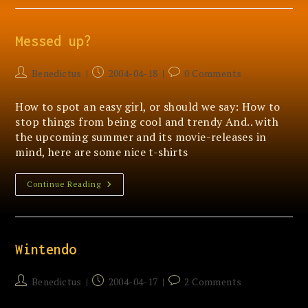
Gek?
Messed up?
Post
Post
Post
Benedictus
2004-04-18
0 Comments
author:
published:
comments:
How to spot an easy girl, or should we say: How to
stop things from being cool and trendy And.. with
the upcoming summer and its movie-releases in
mind, here are some nice t-shirts
Messed
Continue Reading
Up?
Wintendo
Post
Post
Post
Benedictus
2004-04-17
2 Comments
author:
published:
comments: