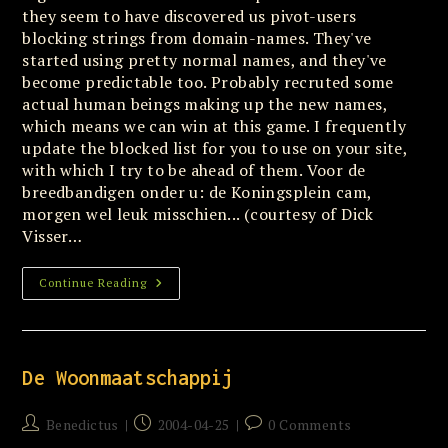
they seem to have discovered us pivot-users
blocking strings from domain-names. They've
started using pretty normal names, and they've
become predictable too. Probably recruted some
actual human beings making up the new names,
which means we can win at this game. I frequently
update the blocked list for you to use on your site,
with which I try to be ahead of them. Voor de
breedbandigen onder u: de Koningsplein cam,
morgen wel leuk misschien... (courtesy of Dick
Visser…
Spamfilter
Continue Reading
Hope
De Woonmaatschappij
Post
Post
Post
Benedictus
2004-04-25
0 Comments
author:
published:
comments: