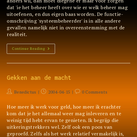
anders wil, dan moet diegene er maar voor zorgen
dat 'ie het beheer heeft over wie er welk beheer mag
uitoefenen, en dus eigen baas worden. De functie-
omschrijving 'systeembeheerder' is in alle andere
gevallen namelijk niet in overeenstemming met de
realiteit.
Wintendo
Continue Reading
Gekken aan de macht
Post
Post
Post
Benedictus
2004-04-15
0 Comments
author:
published:
comments:
Hoe meer ik werk voor geld, hoe meer ik erachter
kom dat je het allemaal weer mag inleveren en te
weinig tijd hebt ervan te genieten. Ik begrijp die
uitkeringstrekkers wel. Zelf ook een poos van
geproefd. Zelfs als het werk relatief vermakelijk is,