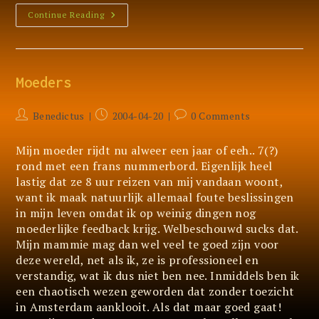
XML
Continue Reading
Moeders
Post
Post
Post
Benedictus
2004-04-20
0 Comments
author:
published:
comments:
Mijn moeder rijdt nu alweer een jaar of eeh.. 7(?)
rond met een frans nummerbord. Eigenlijk heel
lastig dat ze 8 uur reizen van mij vandaan woont,
want ik maak natuurlijk allemaal foute beslissingen
in mijn leven omdat ik op weinig dingen nog
moederlijke feedback krijg. Welbeschouwd sucks dat.
Mijn mammie mag dan wel veel te goed zijn voor
deze wereld, net als ik, ze is professioneel en
verstandig, wat ik dus niet ben nee. Inmiddels ben ik
een chaotisch wezen geworden dat zonder toezicht
in Amsterdam aanklooit. Als dat maar goed gaat!