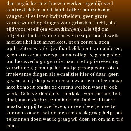
dan nog is het niet hoeven werken eigenlijk veel
aantrekkelijker in dit land. Lekker huursubsidie
vangen, alles laten kwijtschelden, geen grote
verantwoording dragen voor gebakken lucht, alle
tijd voor jezelf (en vriend(inn)en), alle tijd om
uitgebreid uit te vinden bij welke supermarkt welk
merkartikel het minst kost, geen zorgen, geen
opdrachten waarbij je afhankelijk bent van anderen,
geen stress van overspannen collega's, geen gedoe
om loonsverhogingen die maar niet op je rekening
verschijnen, geen op-het-matje geroep voor totaal
irrelevante dingen als e-mailtjes hier of daar, geen
gezeur aan je kop van mensen waar je je alleen maar
mee bemoeit omdat ze ergens werken waar jij ook
werkt.Geld verdienen is - merk ik - voor mij niet het
doel, maar slechts een middel om in deze bizarre
maatschappij te overleven, om een beetje mee te
kunnen komen met de mensen die ik graag help, om
te kunnen doen wat ik graag wil doen en om m'n tijd
een…