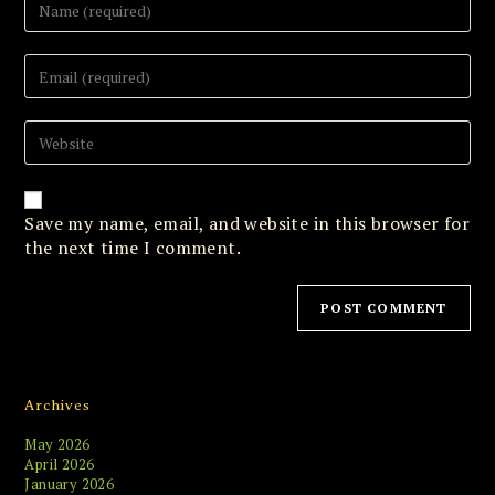
your
name
or
Enter
username
your
to
email
comment
address
Enter
to
your
comment
website
URL
(optional)
Save my name, email, and website in this browser for
the next time I comment.
Archives
May 2026
April 2026
January 2026