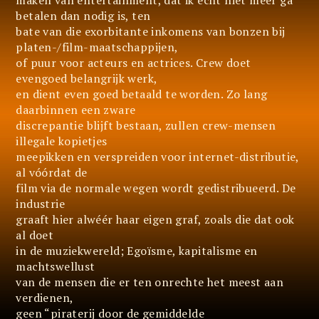
maken van entertainment, dat ik echt niet meer ga
betalen dan nodig is, ten
bate van die exorbitante inkomens van bonzen bij
platen-/film-maatschappijen,
of puur voor acteurs en actrices. Crew doet
evengoed belangrijk werk,
en dient even goed betaald te worden. Zo lang
daarbinnen een zware
discrepantie blijft bestaan, zullen crew-mensen
illegale kopietjes
meepikken en verspreiden voor internet-distributie,
al vóórdat de
film via de normale wegen wordt gedistribueerd. De
industrie
graaft hier alwéér haar eigen graf, zoals die dat ook
al doet
in de muziekwereld; Egoïsme, kapitalisme en
machtswellust
van de mensen die er ten onrechte het meest aan
verdienen,
geen “piraterij door de gemiddelde