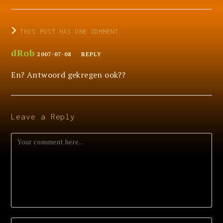
THIS POST HAS ONE COMMENT
dRob
2007-07-08
REPLY
En? Antwoord gekregen ook??
Leave a Reply
Comment
Enter