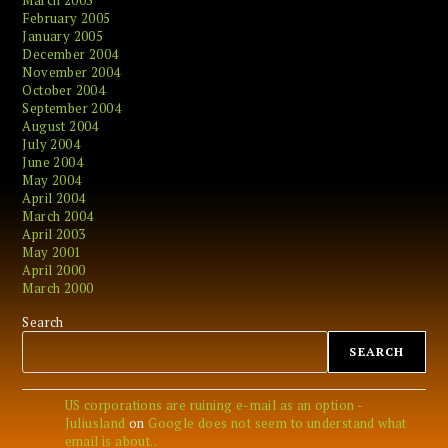
March 2005
February 2005
January 2005
December 2004
November 2004
October 2004
September 2004
August 2004
July 2004
June 2004
May 2004
April 2004
March 2004
April 2003
May 2001
April 2000
March 2000
Search
SEARCH
US corporations are ruining e-mail as an option -
Juliusland
on
Google does not seem to understand what
email is about..