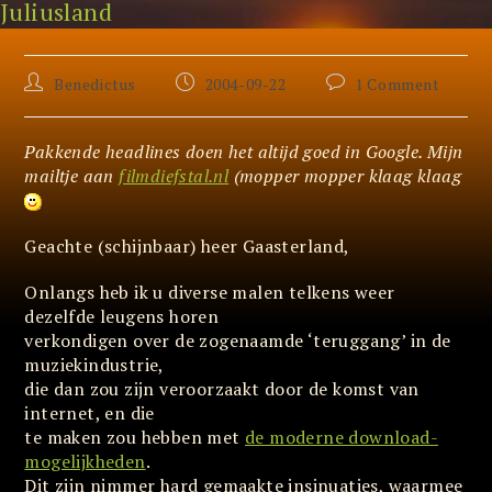
Juliusland
Skip
Alleen terroristen nemen films op van TV
to
content
Post
Post
Post
Benedictus
2004-09-22
1 Comment
author:
published:
comments:
Pakkende headlines doen het altijd goed in Google. Mijn
mailtje aan
filmdiefstal.nl
(mopper mopper klaag klaag
Geachte (schijnbaar) heer Gaasterland,
Onlangs heb ik u diverse malen telkens weer
dezelfde leugens horen
verkondigen over de zogenaamde ‘teruggang’ in de
muziekindustrie,
die dan zou zijn veroorzaakt door de komst van
internet, en die
te maken zou hebben met
de moderne download-
mogelijkheden
.
Dit zijn nimmer hard gemaakte insinuaties, waarmee