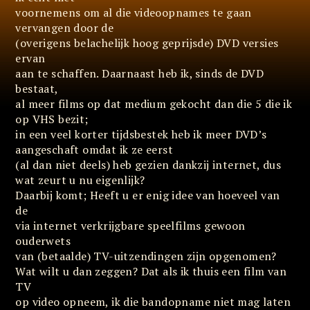
voornemens om al die videoopnames te gaan
vervangen door de
(overigens belachelijk hoog geprijsde) DVD versies
ervan
aan te schaffen. Daarnaast heb ik, sinds de DVD
bestaat,
al meer films op dat medium gekocht dan die 5 die ik
op VHS bezit;
in een veel korter tijdsbestek heb ik meer DVD’s
aangeschaft omdat ik ze eerst
(al dan niet deels) heb gezien dankzij internet, dus
wat zeurt u nu eigenlijk?
Daarbij komt; Heeft u er enig idee van hoeveel van
de
via internet verkrijgbare speelfilms gewoon
ouderwets
van (betaalde) TV-uitzendingen zijn opgenomen?
Wat wilt u dan zeggen? Dat als ik thuis een film van
TV
op video opneem, ik die bandopname niet mag laten