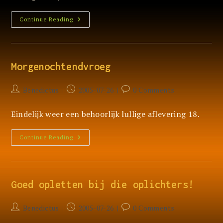
Behoorlijk
Continue Reading
Lullige
Rant
18
Morgenochtendvroeg
Post
Post
Post
Benedictus
2005-07-26
0 Comments
author:
published:
comments:
Eindelijk weer een behoorlijk lullige aflevering 18.
Morgenochtendvroeg
Continue Reading
Goed opletten bij die oplichters!
Post
Post
Post
Benedictus
2005-07-26
0 Comments
author:
published:
comments: