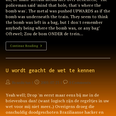
policeman said 'mind that hole, that's where the
bomb was'. The metal was pushed UPWARDS as if the
bomb was underneath the train. They seem to think
the bomb was left in a bag, but I don't remember
anybody being where the bomb was, or any bag"
Oftewel; Zou de bom ONDER de trein…
Main-
Continue Reading
Stream
Media
Verzaken
Weer
Eens
U wordt geacht de wet te kennen
Post
Post
Post
Benedictus
2005-07-23
0 Comments
author:
published:
comments:
Yeah well; Drop 'm eerst maar eens bij me in de
brievenbus dan! (want logisch zijn de regeltjes in uw
wet voor mij niet meer..) Overigens droeg die
onschuldig doodgeschoten Braziliaanse hacker en