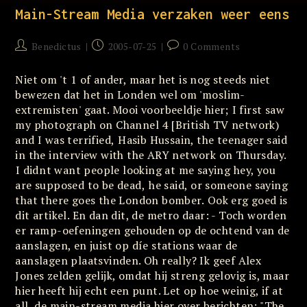
Main-Stream Media verzaken weer eens
Post
Post
Post
Benedictus
2005-07-25
0 Comments
author:
published:
comments:
Niet om 't 1 of ander, maar het is nog steeds niet
bewezen dat het in Londen wel om 'moslim-
extremisten' gaat. Mooi voorbeeldje hier; I first saw
my photograph on Channel 4 [British TV network)
and I was terrified, Hasib Hussain, the teenager said
in the interview with the ARY network on Thursday.
I didnt want people looking at me saying hey, you
are supposed to be dead, he said, or someone saying
that there goes the London bomber. Ook erg goed is
dit artikel. En dan dit, de metro daar: - Toch worden
er ramp-oefeningen gehouden op de ochtend van de
aanslagen, en juist op díe stations waar de
aanslagen plaatsvinden. Oh really? Ik geef Alex
Jones zelden gelijk, omdat hij streng gelovig is, maar
hier heeft hij echt een punt. Let op hoe weinig, if at
all, de main-stream media hier over berichten; "The