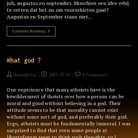
juli, augustus en september. Misschien een idee erbij
te zetten dat het nu om voorschieten gaat?
Augustus en September staan niet…
Goed
Continue Reading
Opletten
Bij
Die
Oplichters!
What god ?
Post
Post
Post
Benedictus
2005-07-26
0 Comments
author:
published:
comments:
One experience that many atheists have is the
bewilderment of theists over how a person can be
moral and good without believing in a god. Their
attitude seems to be that morality cannot exist
without some sort of god, and preferably their god.
Ergo, atheists must be fundamentally immoral. I was
surprised to find that even some people at
libertyforum seem to think such thoughts, so I