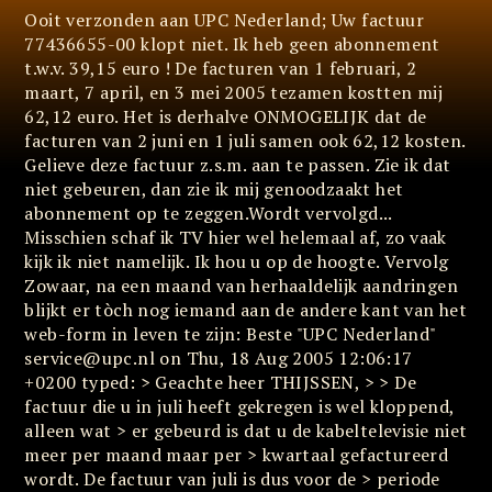
Ooit verzonden aan UPC Nederland; Uw factuur
77436655-00 klopt niet. Ik heb geen abonnement
t.w.v. 39,15 euro ! De facturen van 1 februari, 2
maart, 7 april, en 3 mei 2005 tezamen kostten mij
62,12 euro. Het is derhalve ONMOGELIJK dat de
facturen van 2 juni en 1 juli samen ook 62,12 kosten.
Gelieve deze factuur z.s.m. aan te passen. Zie ik dat
niet gebeuren, dan zie ik mij genoodzaakt het
abonnement op te zeggen.Wordt vervolgd...
Misschien schaf ik TV hier wel helemaal af, zo vaak
kijk ik niet namelijk. Ik hou u op de hoogte. Vervolg
Zowaar, na een maand van herhaaldelijk aandringen
blijkt er tòch nog iemand aan de andere kant van het
web-form in leven te zijn: Beste "UPC Nederland"
service@upc.nl on Thu, 18 Aug 2005 12:06:17
+0200 typed: > Geachte heer THIJSSEN, > > De
factuur die u in juli heeft gekregen is wel kloppend,
alleen wat > er gebeurd is dat u de kabeltelevisie niet
meer per maand maar per > kwartaal gefactureerd
wordt. De factuur van juli is dus voor de > periode