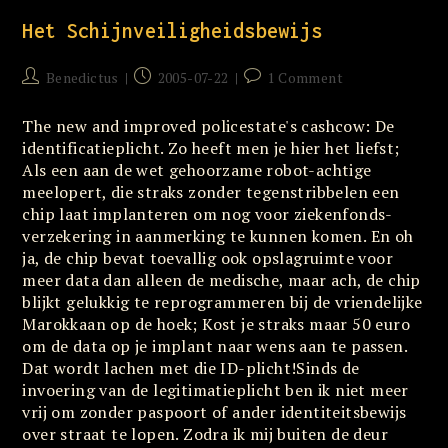
Te
Kennen
Het Schijnveiligheidsbewijs
Post
Post
Post
Benedictus
2005-07-22
1 Comment
author:
published:
comments:
The new and improved policestate's cashcow: De
identificatieplicht. Zo heeft men je hier het liefst;
Als een aan de wet gehoorzame robot-achtige
meelopert, die straks zonder tegenstribbelen een
chip laat implanteren om nog voor ziekenfonds-
verzekering in aanmerking te kunnen komen. En oh
ja, de chip bevat toevallig ook opslagruimte voor
meer data dan alleen de medische, maar ach, de chip
blijkt gelukkig te reprogrammeren bij de vriendelijke
Marokkaan op de hoek; Kost je straks maar 50 euro
om de data op je implant naar wens aan te passen.
Dat wordt lachen met die ID-plicht!Sinds de
invoering van de legitimatieplicht ben ik niet meer
vrij om zonder paspoort of ander identiteitsbewijs
over straat te lopen. Zodra ik mij buiten de deur