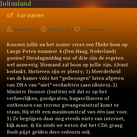
Juliusland
Skip
Lieve arabieren, amerikanen, fransen
to
content
of koreanen
Post
Post
Post
Benedictus
2005-07-29
1 Comment
author:
published:
comments:
Kunnen jullie na het zomer-reces een flinke bom op
Lange Poten nummer 4 (Den Haag, Nederland)
gooien? Dinsdagmiddag uur of drie zijn de ergsten
wel aanwezig. Niemand zal boos op jullie zijn. Alvast
bedankt. Motieven zijn er plenty; 1) Meerderheid
van de kamer vóór het *gedwongen* laten afgeven
van DNA van *niet* verdachten (aan idioten). 2)
Minister Donner (Justitie) wil dat er op het
verheerlijken, goedpraten, bagatelliseren of
ontkennen van terreur gevangenisstraf komt te
staan. Hij stelt een maximumstraf van één jaar voor.
3) Ze begrijpen daar nog steeds niets van internet,
kijk maar. 4) En sinds we weten dat het CDA graag
Bush pijpt gelden deze redenen ook.