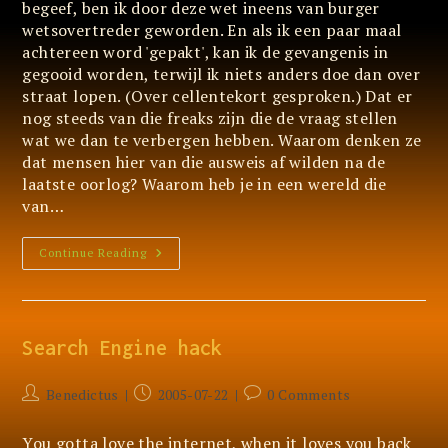
begeef, ben ik door deze wet ineens van burger
wetsovertreder geworden. En als ik een paar maal
achtereen word 'gepakt', kan ik de gevangenis in
gegooid worden, terwijl ik niets anders doe dan over
straat lopen. (Over cellentekort gesproken.) Dat er
nog steeds van die freaks zijn die de vraag stellen
wat we dan te verbergen hebben. Waarom denken ze
dat mensen hier van die ausweis af wilden na de
laatste oorlog? Waarom heb je in een wereld die
van…
Het
Continue Reading
Schijnveiligheidsbewijs
Search Engine hack
Post
Post
Post
Benedictus
2005-07-22
0 Comments
author:
published:
comments:
You gotta love the internet, when it loves you back