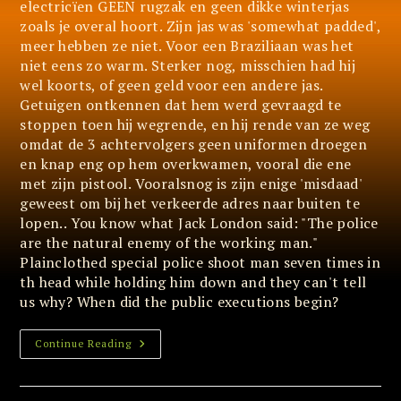
electricïen GEEN rugzak en geen dikke winterjas
zoals je overal hoort. Zijn jas was 'somewhat padded',
meer hebben ze niet. Voor een Braziliaan was het
niet eens zo warm. Sterker nog, misschien had hij
wel koorts, of geen geld voor een andere jas.
Getuigen ontkennen dat hem werd gevraagd te
stoppen toen hij wegrende, en hij rende van ze weg
omdat de 3 achtervolgers geen uniformen droegen
en knap eng op hem overkwamen, vooral die ene
met zijn pistool. Vooralsnog is zijn enige 'misdaad'
geweest om bij het verkeerde adres naar buiten te
lopen.. You know what Jack London said: "The police
are the natural enemy of the working man."
Plainclothed special police shoot man seven times in
th head while holding him down and they can't tell
us why? When did the public executions begin?
U
Continue Reading
Wordt
Geacht
De
Wet