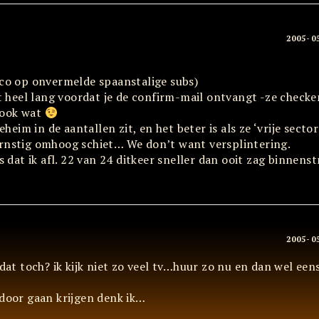
2005-0
ico op onvermelde spaanstalige subs)
 heel lang voordat je de confirm-mail ontvangt -ze checken
e ook wat
heim in de aantallen zit, en het beter is als ze ‘vrije sector’
ernstig omhoog schiet… We don’t want versplintering.
s dat ik afl. 22 van 24 ditkeer sneller dan ooit zag binnens
2005-0
 dat toch? ik kijk niet zo veel tv…huur zo nu en dan wel een
 door gaan krijgen denk ik…