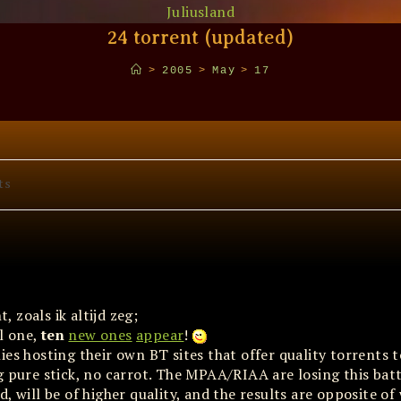
Juliusland
24 torrent (updated)
>
2005
>
May
>
17
ts
, zoals ik altijd zeg;
ll one,
ten
new ones
appear
!
 hosting their own BT sites that offer quality torrents t
g pure stick, no carrot. The MPAA/RIAA are losing this batt
, will be of higher quality, and the results are opposite of