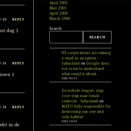
April 2003
May 2001
April 2000
March 2000
5-25
REPLY
Search
omt dag 5
SEARCH
US corporations are ruining
e-mail as an option -
Juliusland
on
Google does
5-31
REPLY
not seem to understand
izoen 1
what email is about..
2026-04-25
De nobele leugen: stap
voor stap naar totale
controle - Juliusland
on
NATO fully responsible for
5-31
REPLY
destroying our one and
only habitat
2025-10-03
ebt in de