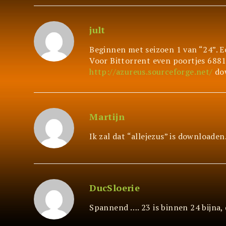
jult
Beginnen met seizoen 1 van “24”. Ech
Voor Bittorrent even poortjes 6881
http://azureus.sourceforge.net/
dow
Martijn
Ik zal dat “allejezus” is downloaden
DucSloerie
Spannend …. 23 is binnen 24 bijna