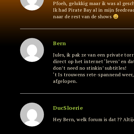
Pfoeh, gelukkig maar ik was al ges
Ik had Pirate Bay al in mijn feedre
naar de rest van de shows
Bern
Jules, ik pak ze van een private t
direct op het internet ‘leven’ en da
don’t need no stinkin’ subtitles!
‘t Is trouwens rete-spannend weer, 
afgelopen.
DucSloerie
Hey Bern, welk forum is dat ?? Al