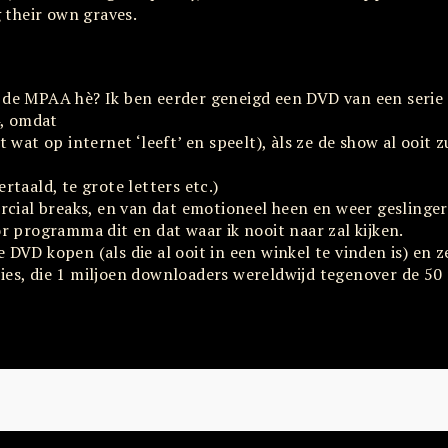
g their own graves.
j de MPAA hè? Ik ben eerder geneigd een DVD van een serie
4, omdat
t wat op internet ‘leeft’ en speelt), àls ze de show al ooit z
rtaald, te grote letters etc.)
cial breaks, en van dat emotioneel heen en weer geslinge
 programma dit en dat waar ik nooit naar zal kijken.
 DVD kopen (als die al ooit in een winkel te vinden is) en 
ies, die 1 miljoen downloaders wereldwijd tegenover de 50