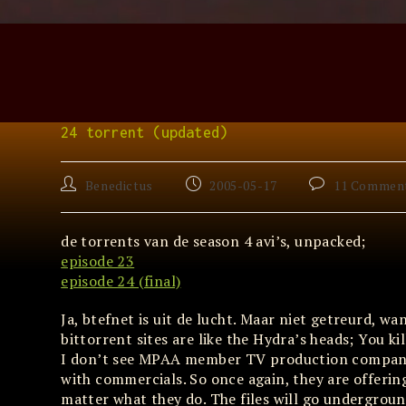
Skip
to
content
24 torrent (updated)
Post
Post
Post
Benedictus
2005-05-17
11 Commen
author:
published:
comments:
de torrents van de season 4 avi’s, unpacked;
episode 23
episode 24 (final)
Ja, btefnet is uit de lucht. Maar niet getreurd, want
bittorrent sites are like the Hydra’s heads; You ki
I don’t see MPAA member TV production companies
with commercials. So once again, they are offerin
matter what they do. The files will go underground