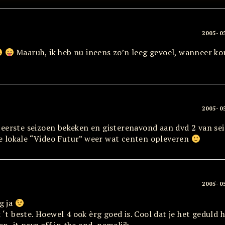
2005-0
Maaruh, ik heb nu ineens zo’n leeg gevoel, wanneer k
2005-0
eerste seizoen bekeken en gisterenavond aan dvd 2 van se
 lokale “Video Futur” weer wat centen opleveren
2005-0
g ja
 ‘t beste. Hoewel 4 ook èrg goed is. Cool dat je het geduld h