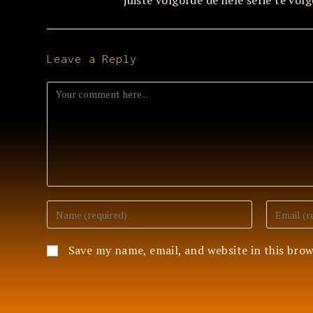
juiste volgorde de hele serie te volg
Leave a Reply
Comment
Enter
Enter
your
your
name
email
or
address
Save my name, email, and website in this bro
username
to
to
comment
comment