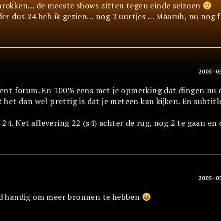
chrokken… de meeste shows zitten tegen einde seizoen
ader dus 24 heb ik gezien… nog 2 uurtjes … Maaruh, nu nog f
2005-0
orrent forum. En 100% eens met je opmerking dat dingen nu
t het dan wel prettig is dat je meteen kan kijken. En subtit
24. Net aflevering 22 (s4) achter de rug, nog 2 te gaan en
2005-0
tijd handig om meer bronnen te hebben