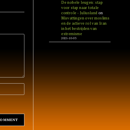
De nobele leugen: stap
voor stap naar totale
controle - Juliusland
on
Misvattingen over moslims
en de actieve rol van Iran
in het bestrijden van
extremisme
2025-10-03