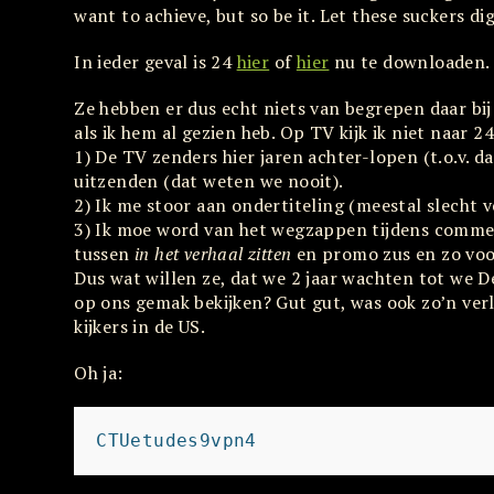
want to achieve, but so be it. Let these suckers di
In ieder geval is 24
hier
of
hier
nu te downloaden.
Ze hebben er dus echt niets van begrepen daar bi
als ik hem al gezien heb. Op TV kijk ik niet naar 2
1) De TV zenders hier jaren achter-lopen (t.o.v. da
uitzenden (dat weten we nooit).
2) Ik me stoor aan ondertiteling (meestal slecht ve
3) Ik moe word van het wegzappen tijdens commer
tussen
in het verhaal zitten
en promo zus en zo voor
Dus wat willen ze, dat we 2 jaar wachten tot we De
op ons gemak bekijken? Gut gut, was ook zo’n verl
kijkers in de US.
Oh ja:
CTUetudes9vpn4