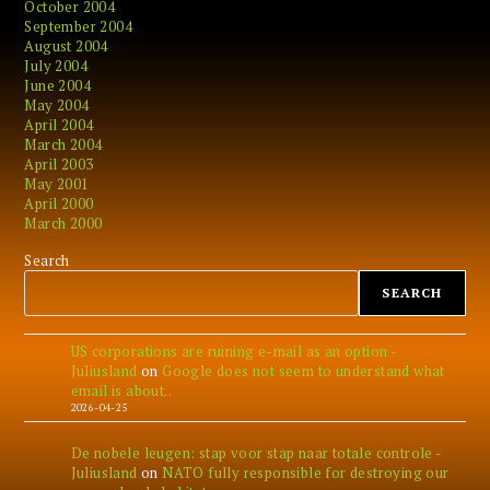
October 2004
September 2004
August 2004
July 2004
June 2004
May 2004
April 2004
March 2004
April 2003
May 2001
April 2000
March 2000
Search
SEARCH
US corporations are ruining e-mail as an option -
Juliusland
on
Google does not seem to understand what
email is about..
2026-04-25
De nobele leugen: stap voor stap naar totale controle -
Juliusland
on
NATO fully responsible for destroying our