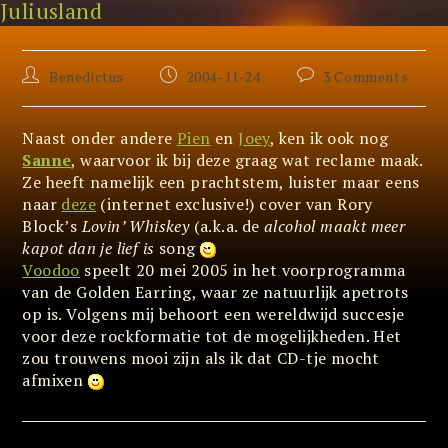
Juliusland
Skip
Voodoo
to
content
Post
Post
Post
Benedictus
2004-11-24
3 Comments
author:
published:
comments:
Naast onder andere
Pien
en
Joey
, ken ik ook nog
Sanne
, waarvoor ik bij deze graag wat reclame maak.
Ze heeft namelijk een prachtstem, luister maar eens
naar
deze
(internet exclusive!) cover van Rory
Block’s
Lovin’ Whiskey
(a.k.a. de
alcohol maakt meer
kapot dan je lief is
song
Voodoo
speelt 20 mei 2005 in het voorprogramma
van de Golden Earring, waar ze natuurlijk apetrots
op is. Volgens mij behoort een wereldwijd succesje
voor deze rockformatie tot de mogelijkheden. Het
zou trouwens mooi zijn als ik dat CD-tje mocht
afmixen