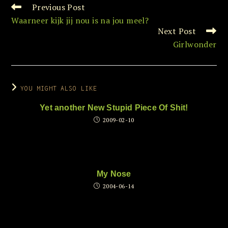
Previous Post
Read
more
Waarneer kijk jij nou is na jou meel?
articles
Next Post
Girlwonder
YOU MIGHT ALSO LIKE
Yet another New Stupid Piece Of Shit!
2009-02-10
My Nose
2004-06-14