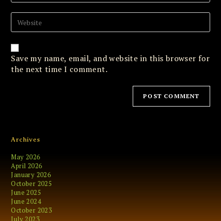
to
email
comment
address
Enter
to
your
comment
website
URL
(optional)
Save my name, email, and website in this browser for
the next time I comment.
Archives
May 2026
April 2026
January 2026
October 2025
June 2025
June 2024
October 2023
July 2023