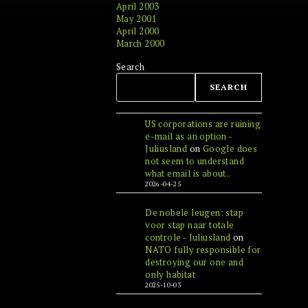
April 2003
May 2001
April 2000
March 2000
Search
SEARCH
US corporations are ruining
e-mail as an option -
Juliusland
on
Google does
not seem to understand
what email is about..
2026-04-25
De nobele leugen: stap
voor stap naar totale
controle - Juliusland
on
NATO fully responsible for
destroying our one and
only habitat
2025-10-03