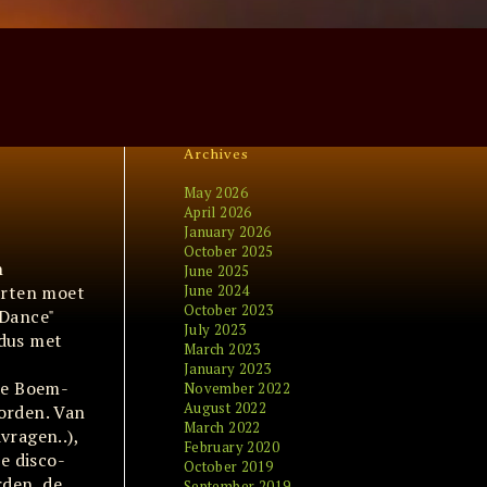
Archives
May 2026
April 2026
January 2026
October 2025
h
June 2025
warten moet
June 2024
October 2023
"Dance"
July 2023
 dus met
March 2023
January 2023
 de Boem-
November 2022
August 2022
worden. Van
March 2022
vragen..),
February 2020
e disco-
October 2019
rden, de
September 2019