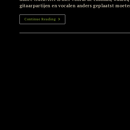
gitaarpartijen en vocalen anders geplaatst moe
Wat
Continue Reading
Is
Disco
Dance
Muziek?