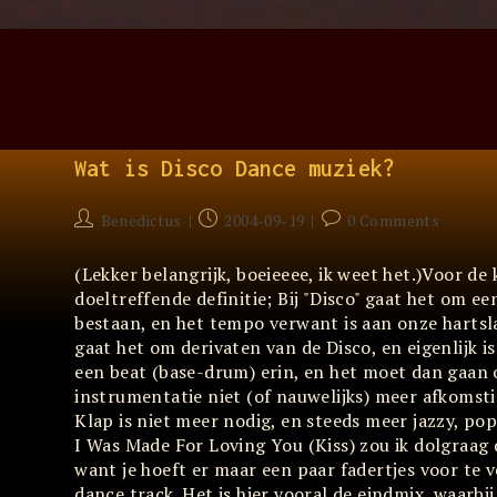
Skip
to
content
Wat is Disco Dance muziek?
Post
Post
Post
Benedictus
2004-09-19
0 Comments
author:
published:
comments:
(Lekker belangrijk, boeieeee, ik weet het.)Voor de 
doeltreffende definitie; Bij "Disco" gaat het om 
bestaan, en het tempo verwant is aan onze hartsl
gaat het om derivaten van de Disco, en eigenlijk i
een beat (base-drum) erin, en het moet dan gaan
instrumentatie niet (of nauwelijks) meer afkomsti
Klap is niet meer nodig, en steeds meer jazzy, p
I Was Made For Loving You (Kiss) zou ik dolgraag 
want je hoeft er maar een paar fadertjes voor te v
dance track. Het is hier vooral de eindmix, waarb