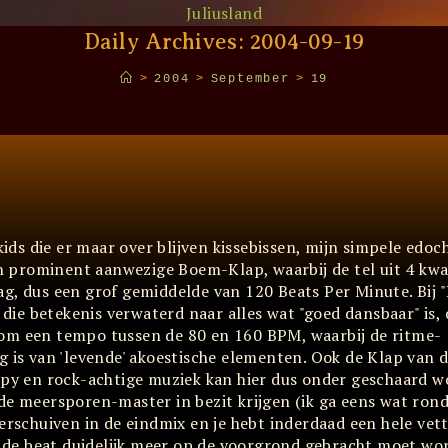
Juliusland
Daily Archives: 2004-09-19
>
2004
>
September
>
19
kids die er maar over blijven kissebissen, mijn simpele edoc
een prominent aanwezige Boem-Klap, waarbij de tel uit 4 k
ag, dus een grof gemiddelde van 120 Beats Per Minute. Bij 
s die betekenis verwaterd naar alles wat "goed dansbaar" is,
 om een tempo tussen de 80 en 160 BPM, waarbij de ritme-
g is van 'levende' akoestische elementen. Ook de Klap van
oppy en rock-achtige muziek kan hier dus onder geschaard 
de meersporen-master in bezit krijgen (ik ga eens wat rond
erschuiven in de eindmix en je hebt inderdaad een hele vett
ij de beat duidelijk meer op de voorgrond gebracht moet wo