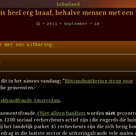
Juliusland
is heel erg braaf, behalve mensen met een 
>
2011
>
September
>
18
n met een uitkering.
s
dit in het nieuws vandaag; “
Bijstandsuitkering strop voor
 die gemeenten:
oekhoudfraude Amsterdam
.
issementsfraude. (
Niet alleen bankiers
worden
niet
gecontro
n 1200 sociaal rechercheurs actief zijn (die engerds die hu
bij het landelijk parket 45 rechecheurs zijn die zich bezig 
bedrag in die laatste sector de uitkeringsfraude vele malen 