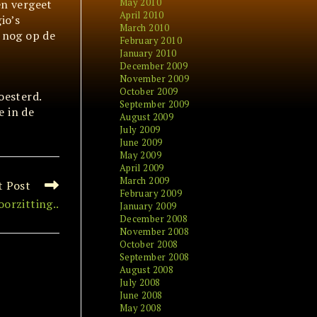
May 2010
en vergeet
April 2010
io’s
March 2010
 nog op de
February 2010
January 2010
December 2009
November 2009
October 2009
oesterd.
September 2009
e in de
August 2009
July 2009
June 2009
May 2009
April 2009
March 2009
t Post
February 2009
orzitting..
January 2009
December 2008
November 2008
October 2008
September 2008
August 2008
July 2008
June 2008
May 2008