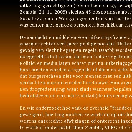
uitkeringsgerechtigden (166 miljoen euro), terwijl
Zembla, 21-11-2005) slechts 45 opsporingsambten
Sociale Zaken en Werkgelegenheid en van Justiti
was echter niet genoeg personeel beschikbaar en d
De aandacht en middelen voor uitkeringsfraude z
waarmee echter veel meer geld gemoeid is. ‘Uitkeri
gevolg van slecht begrepen regels. Daarbij worden
meegeteld in het totaal dat men “uitkeringsfraud
Politici en media laten echter niet na uitkerings
hard moeten worden aangepakt of die men zelfs bui
dat burgerrechten niet voor mensen met een uitke
verdachten moeten worden beschouwd. Hun argumen
Een drogredenering, want sinds wanneer bepalen d
bedrijfsleven en een ochtendblad (de uitvoering v
En wie onderzoekt hoe vaak de overheid “fraudeer
geweigerd, hoe lang moeten ze wachten op uitsluit
wegens onterechte afwijzingen of onterecht ingetr
te worden ‘onderzocht’ door Zembla, VPRO of een 