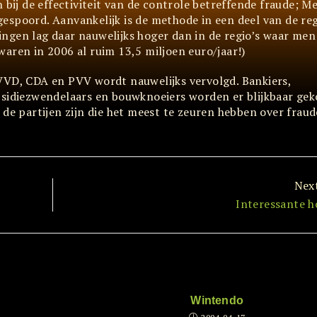
 bij de effectiviteit van de controle betreffende fraude; M
espoord. Aanvankelijk is de methode in een deel van de reg
ngen lag daar nauwelijks hoger dan in de regio’s waar men
aren in 2006 al ruim 13,5 miljoen euro/jaar!)
VVD, CDA en PVV wordt nauwelijks vervolgd. Bankiers,
bsidiezwendelaars en bouwknoeiers worden er blijkbaar gek
 de partijen zijn die het meest te zeuren hebben over fraud
Nex
Interessante ho
Wintendo