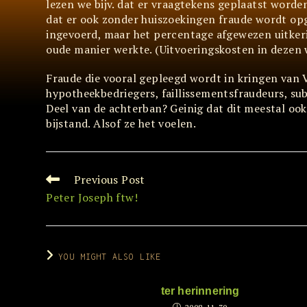
lezen we bijv. dat er vraagtekens geplaatst worden
dat er ook zonder huiszoekingen fraude wordt opg
ingevoerd, maar het percentage afgewezen uitkeri
oude manier werkte. (Uitvoeringskosten in dezen w
Fraude die vooral gepleegd wordt in kringen van 
hypotheekbedriegers, faillissementsfraudeurs, su
Deel van de achterban? Geinig dat dit meestal ook
bijstand. Alsof ze het voelen.
Previous Post
Read
more
Peter Joseph ftw!
articles
YOU MIGHT ALSO LIKE
ter herinnering