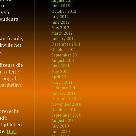
August 2013
uro –
June 2013
October 2012
 van
July 2012
raudeurs
June 2012
May 2012
March 2012
an fraude,
January 2012
December 2011
kwijls het
October 2011
k
September 2011
August 2011
iteurs die
June 2011
 in feite
May 2011
April 2011
ring als
March 2011
verdwijnt.
February 2011
January 2011
December 2010
November 2010
October 2010
nterecht
September 2010
nd!)
August 2010
ijd lijken
July 2010
te.
Hier
June 2010