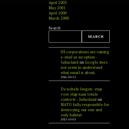
April 2003
May 2001
April 2000
March 2000
Search
SEARCH
US corporations are ruining
e-mail as an option -
Juliusland
on
Google does
not seem to understand
what email is about..
2026-04-25
De nobele leugen: stap
voor stap naar totale
controle - Juliusland
on
NATO fully responsible for
destroying our one and
only habitat
2025-10-03