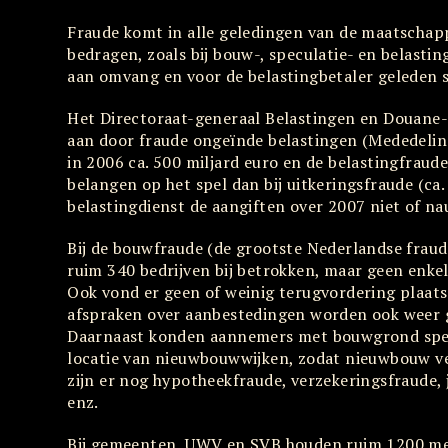
Fraude komt in alle geledingen van de maatschapp
bedragen, zoals bij bouw-, speculatie- en belastin
aan omvang en voor de belastingbetaler geleden 
Het Directoraat-generaal Belastingen en Douane-
aan door fraude ongeïnde belastingen (Mededeli
in 2006 ca. 500 miljard euro en de belastingfraude
belangen op het spel dan bij uitkeringsfraude (ca.
belastingdienst de aangiften over 2007 niet of na
Bij de bouwfraude (de grootste Nederlandse fraud
ruim 340 bedrijven bij betrokken, maar geen enke
Ook vond er geen of weinig terugvordering plaat
afspraken over aanbestedingen worden ook weer g
Daarnaast konden aannemers met bouwgrond spec
locatie van nieuwbouwwijken, zodat nieuwbouw vee
zijn er nog hypotheekfraude, verzekeringsfraude,
enz.
Bij gemeenten, UWV en SVB houden ruim 1200 med