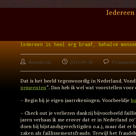
Skip
to
Iedereen 
content
Iedereen is heel erg braaf, behalve mense
Post
Post
Post
Benedictus
2011-09-18
0 Comment
author:
published:
comments:
Dat is het beeld tegenwoordig in Nederland. Vond 
gemeenten
“. Dan heb ik wel wat voorstellen voor
– Begin bij je eigen jaarrekeningen. Voorbeeldje
b
– Check out je verliezen dankzij bijvoorbeeld faill
jaren verbaas ik me erover dat er in Nederland zo’
doen bij bijstandsgerechtigden o.a.), maar dat er 
zaken als faillissementsfraude. Terwijl het fraude