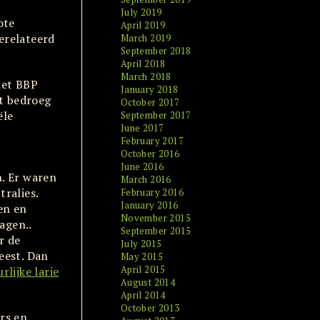
July 2019
ote
April 2019
gerelateerd
March 2019
September 2018
April 2018
March 2018
het BBP
January 2018
t bedroeg
October 2017
ële
September 2017
June 2017
February 2017
October 2016
June 2016
n. Er waren
March 2016
ralies.
February 2016
January 2016
en en
November 2015
agen..
September 2015
r de
July 2015
eest. Dan
May 2015
April 2015
lijke larie
August 2014
April 2014
October 2013
rs en