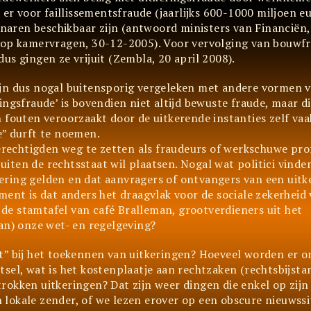
 er voor faillissementsfraude (jaarlijks 600-1000 miljoen e
aren beschikbaar zijn (antwoord ministers van Financiën,
e op kamervragen, 30-12-2005). Voor vervolging van bouwf
us gingen ze vrijuit (Zembla, 20 april 2008).
ijn dus nogal buitensporig vergeleken met andere vormen v
ngsfraude’ is bovendien niet altijd bewuste fraude, maar di
 fouten veroorzaakt door de uitkerende instanties zelf vaa
e” durft te noemen.
gerechtigden weg te zetten als fraudeurs of werkschuwe prof
ten de rechtsstaat wil plaatsen. Nogal wat politici vinden
ring gelden en dat aanvragers of ontvangers van een uitke
t is dat anders het draagvlak voor de sociale zekerheid 
e stamtafel van café Bralleman, grootverdieners uit het
an) onze wet- en regelgeving?
t” bij het toekennen van uitkeringen? Hoeveel worden er o
sel, wat is het kostenplaatje aan rechtzaken (rechtsbijsta
okken uitkeringen? Dat zijn weer dingen die enkel op zijn t
lokale zender, of we lezen erover op een obscure nieuwssi