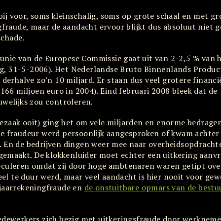
ij voor, soms kleinschalig, soms op grote schaal en met gr
gfraude, maar de aandacht ervoor blijkt dus absoluut niet 
schade.
unie van de Europese Commissie gaat uit van 2-2,5 % van 
ng, 31-5-2006). Het Nederlandse Bruto Binnenlands Produc
 derhalve zo’n 10 miljard. Er staan dus veel grotere financi
 166 miljoen euro in 2004). Eind februari 2008 bleek dat de
uwelijks zou controleren.
ezaak ooit) ging het om vele miljarden en enorme bedrage
le fraudeur werd persoonlijk aangesproken of kwam achter t
s. En de bedrijven dingen weer mee naar overheidsopdracht
emaakt. De klokkenluider moet echter een uitkering aanvr
uleren omdat zij door hoge ambtenaren waren getipt ove
l te duur werd, maar veel aandacht is hier nooit voor gew
 jaarrekeningfraude en
de onstuitbare opmars van de bestuur
ewerkers zich bezig met uitkeringsfraude door werkneme