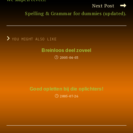
articles
Next Post
Spelling & Grammar for dummies (updated).
YOU MIGHT ALSO LIKE
Breinloos deel zoveel
2005-04-03
Goed opletten bij die oplichters!
2005-07-26