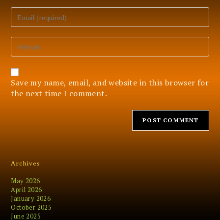
name
or
Enter
username
your
to
email
comment
address
Enter
to
your
comment
website
URL
(optional)
Save my name, email, and website in this browser for
the next time I comment.
Archives
May 2026
April 2026
January 2026
October 2025
June 2025