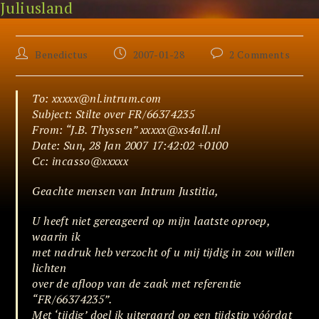
Juliusland
Skip
Nalatig
to
content
Post
Post
Post
Benedictus
2007-01-28
2 Comments
author:
published:
comments:
To: xxxxx@nl.intrum.com
Subject: Stilte over FR/66374235
From: “J.B. Thyssen” xxxxx@xs4all.nl
Date: Sun, 28 Jan 2007 17:42:02 +0100
Cc: incasso@xxxxx
Geachte mensen van Intrum Justitia,
U heeft niet gereageerd op mijn laatste oproep,
waarin ik
met nadruk heb verzocht of u mij tijdig in zou willen
lichten
over de afloop van de zaak met referentie
“FR/66374235”.
Met ‘tijdig’ doel ik uiteraard op een tijdstip vóórdat